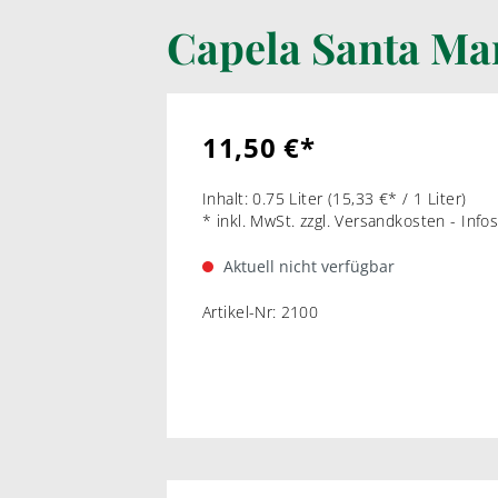
BORDEAUX-STIL
Capela Santa Ma
LIKÖRWEIN
RARIT
PORTWEIN
WEI
11,50 €*
SHERRY
ROT
MADEIRA
Inhalt:
0.75 Liter
(15,33 €* / 1 Liter)
* inkl. MwSt. zzgl. Versandkosten - Inf
MARSALA & CO
Aktuell nicht verfügbar
Artikel-Nr:
2100