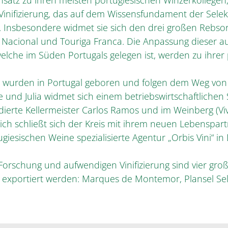
nsatz zu ihren meisten portugiesischen Winzerkollegen,
inifizierung, das auf dem Wissensfundament der Selek
t. Insbesondere widmet sie sich den drei großen Rebso
a Nacional und Touriga Franca. Die Anpassung dieser 
welche im Süden Portugals gelegen ist, werden zu ihrer
ia wurden in Portugal geboren und folgen dem Weg von
e und Julia widmet sich einem betriebswirtschaftlichen
dierte Kellermeister Carlos Ramos und im Weinberg (Viv
lich schließt sich der Kreis mit ihrem neuen Lebenspart
ugiesischen Weine spezialisierte Agentur „Orbis Vini“ in
Forschung und aufwendigen Vinifizierung sind vier groß
n exportiert werden: Marques de Montemor, Plansel Se