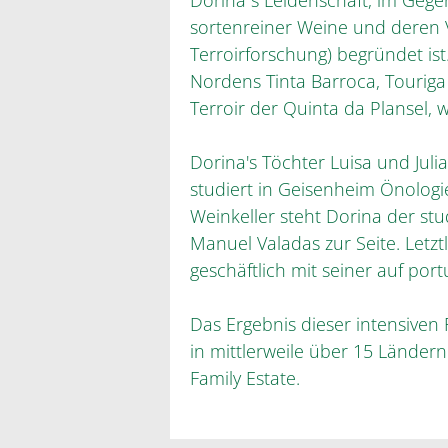
Dorina´s Leidenschaft, im Gege
sortenreiner Weine und deren V
Terroirforschung) begründet is
Nordens Tinta Barroca, Tourig
Terroir der Quinta da Plansel, 
Dorina's Töchter Luisa und Jul
studiert in Geisenheim Önologi
Weinkeller steht Dorina der stu
Manuel Valadas zur Seite. Letzt
geschäftlich mit seiner auf port
Das Ergebnis dieser intensiven 
in mittlerweile über 15 Länder
Family Estate.