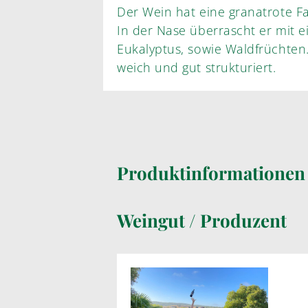
Der Wein hat eine granatrote Far
In der Nase überrascht er mit einer Frische von Minze und
Eukalyptus, sowie Waldfrüchten. Im Gaumen ist der We
weich und gut strukturiert.
Produktinformatione
Weingut / Produzent