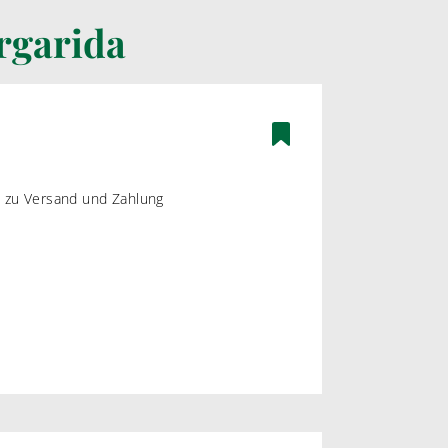
rgarida
ÄTEN
BAG-IN-BOX WEINE
ßWEIN
WEIßWEIN
WEIN
ROSEWEIN
ROTWEIN
os zu Versand und Zahlung