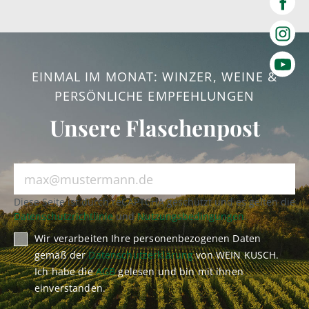
EINMAL IM MONAT: WINZER, WEINE &
PERSÖNLICHE EMPFEHLUNGEN
Unsere Flaschenpost
Diese Seite ist durch reCAPTCHA geschützt und es gelten die
Datenschutzrichtlinie
und
Nutzungsbedingungen
.
Wir verarbeiten Ihre personenbezogenen Daten
gemäß der
Datenschutzerklärung
von WEIN KUSCH.
Ich habe die
AGB
gelesen und bin mit ihnen
einverstanden.