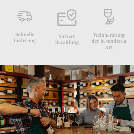
Schnelle
Weinberatung
Sichere
Lieferung
der besonderen
Bezahlung
Art