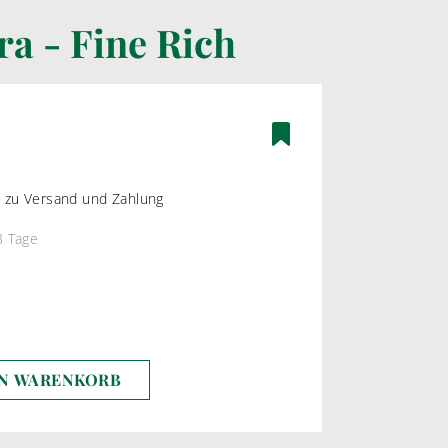
ra - Fine Rich
ÄTEN
BAG-IN-BOX WEINE
ßWEIN
WEIßWEIN
WEIN
ROSEWEIN
ROTWEIN
os zu Versand und Zahlung
3 Tage
EN WARENKORB