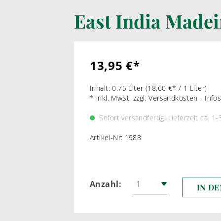
East India Madei
LIKÖRWEIN
RARIT
PORTWEIN
WEI
SHERRY
ROT
13,95 €*
MADEIRA
Inhalt:
0.75 Liter
(18,60 €* / 1 Liter)
MARSALA & CO
* inkl. MwSt. zzgl. Versandkosten - Inf
Sofort versandfertig, Lieferzeit ca. 1-
Artikel-Nr:
1988
Anzahl:
IN D