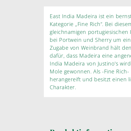
East India Madeira ist ein bern
Kategorie „Fine Rich“. Bei diesem beliebten Likörwein, der von der
gleichnamigen portugiesischen Insel stammt, handelt es sich wie
bei Portwein und Sherry um einen aufgespriteten Wei
Zugabe von Weinbrand hält den G
dafür, dass Madeira eine angen
India Madeira von Justino's wird aus der Rebsorte Tinta Negra
Mole gewonnen. Als -Fine Rich- ist er mindestens drei Jahre lang
herangereift und besitzt einen lieblichen und komplexen
Charakter.