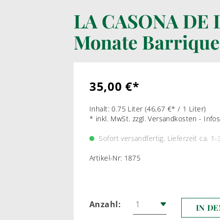
TRADITIONELL
LA CASONA DE L
Monate Barrique
LIKÖRWEIN
RARIT
PORTWEIN
WEI
SHERRY
ROT
35,00 €*
MADEIRA
MARSALA & CO
Inhalt:
0.75 Liter
(46,67 €* / 1 Liter)
* inkl. MwSt. zzgl. Versandkosten - Inf
Sofort versandfertig, Lieferzeit ca. 1-
Artikel-Nr:
1875
Anzahl:
IN D