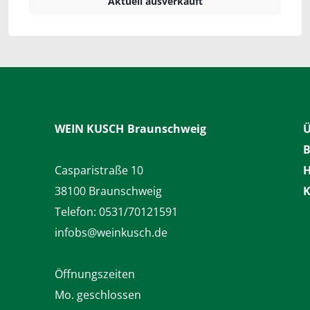
Aktuell ausverkauft
WEIN KUSCH
Braunschweig
Ü
B
Casparistraße 10
H
38100 Braunschweig
K
Telefon:
0531/70121591
infobs@weinkusch.de
Öffnungszeiten
Mo. geschlossen