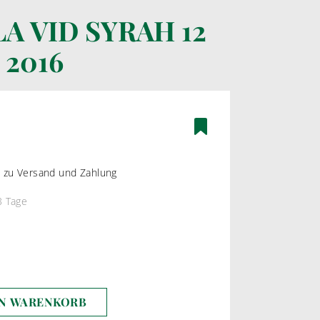
A VID SYRAH 12
 2016
ÄTEN
BAG-IN-BOX WEINE
ßWEIN
WEIßWEIN
WEIN
ROSEWEIN
ROTWEIN
os zu Versand und Zahlung
3 Tage
EN WARENKORB