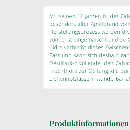
Mit seinen 12 Jahren ist der Ca
besonders alter Apfelbrand von höchster Güte. Im
Herstellungsprozess werden die sorgfältig aus
zunächst eingemaischt und zu C
Cidre verbleibt dieses Zwischen
Fass und kann sich deshalb ganz anders entwickeln. Die zweifache
Destillation vollendet den Calvados und bringt eine elegante
Fruchtnote zur Geltung, die durch die l
Eichenholzfässern wunderbar a
Produktinformatione