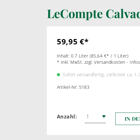
LeCompte Calvad
LIKÖRWEIN
RARIT
PORTWEIN
WEI
SHERRY
ROT
59,95 €*
MADEIRA
Inhalt:
0.7 Liter
(85,64 €* / 1 Liter)
MARSALA & CO
* inkl. MwSt. zzgl. Versandkosten - Inf
Sofort versandfertig, Lieferzeit ca. 1
Artikel-Nr:
5183
Anzahl:
IN D