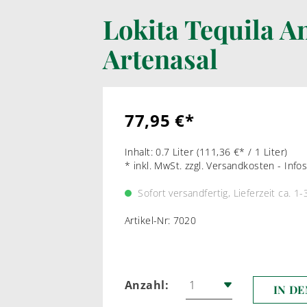
Lokita Tequila A
LIKÖRWEIN
RARIT
Artenasal
PORTWEIN
WEI
SHERRY
ROT
MADEIRA
77,95 €*
MARSALA & CO
Inhalt:
0.7 Liter
(111,36 €* / 1 Liter)
* inkl. MwSt. zzgl. Versandkosten - Inf
Sofort versandfertig, Lieferzeit ca. 1-
Artikel-Nr:
7020
Anzahl:
IN D