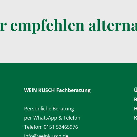
r empfehlen alterna
WEIN KUSCH
Fachberatung
Ü
B
Persönliche Beratung
H
per WhatsApp & Telefon
K
Telefon:
0151 53465976
info@weinkusch.de