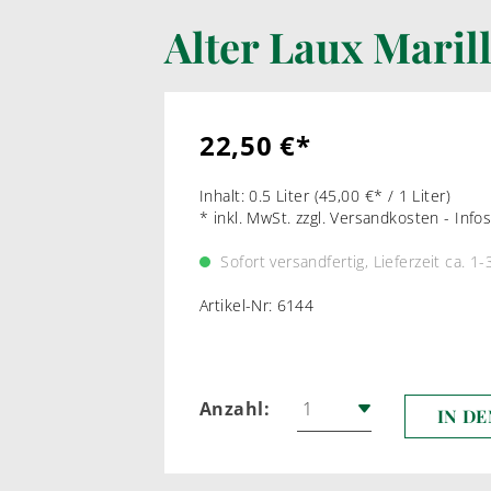
Alter Laux Maril
LIKÖRWEIN
RARIT
PORTWEIN
WEI
SHERRY
ROT
22,50 €*
MADEIRA
Inhalt:
0.5 Liter
(45,00 €* / 1 Liter)
MARSALA & CO
* inkl. MwSt. zzgl. Versandkosten - Inf
Sofort versandfertig, Lieferzeit ca. 1
Artikel-Nr:
6144
Anzahl:
IN D