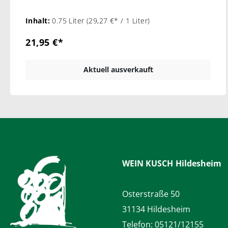
Inhalt:
0.75 Liter
(29,27 €* / 1 Liter)
21,95 €*
Aktuell ausverkauft
WEIN KUSCH
Hildesheim
Osterstraße 50
31134 Hildesheim
Telefon:
05121/12155