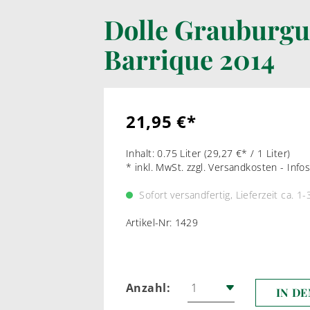
Dolle Grauburg
LIKÖRWEIN
RARIT
Barrique 2014
PORTWEIN
WEI
SHERRY
ROT
MADEIRA
21,95 €*
MARSALA & CO
Inhalt:
0.75 Liter
(29,27 €* / 1 Liter)
* inkl. MwSt. zzgl. Versandkosten - Inf
Sofort versandfertig, Lieferzeit ca. 1
Artikel-Nr:
1429
Anzahl:
IN D