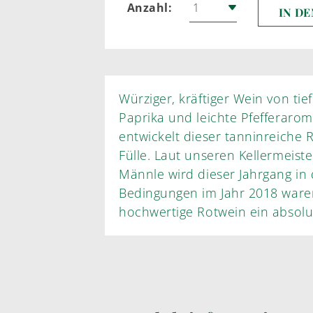
Anzahl:
IN D
Würziger, kräftiger Wein von tie
Paprika und leichte Pfefferaromen in der Nase. Am Gaumen
entwickelt dieser tanninreiche Rotwein seine volle Aromatik und
Fülle. Laut unseren Kellermeistern Rüdiger N
Männle wird dieser Jahrgang in 
Bedingungen im Jahr 2018 ware
hochwertige Rotwein 