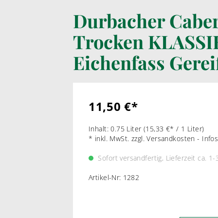
BORDEAUX-STIL
Durbacher Caber
Trocken KLASSI
LIKÖRWEIN
RARIT
PORTWEIN
WEI
Eichenfass Gerei
SHERRY
ROT
MADEIRA
MARSALA & CO
11,50 €*
Inhalt:
0.75 Liter
(15,33 €* / 1 Liter)
* inkl. MwSt. zzgl. Versandkosten - Inf
Sofort versandfertig, Lieferzeit ca. 1
Artikel-Nr:
1282