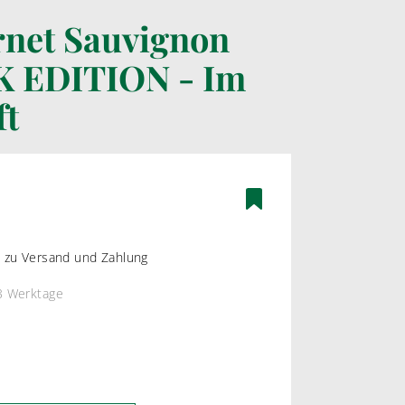
net Sauvignon
K EDITION - Im
ÄTEN
BAG-IN-BOX WEINE
ßWEIN
WEIßWEIN
ft
WEIN
ROSEWEIN
ROTWEIN
os zu Versand und Zahlung
-3 Werktage