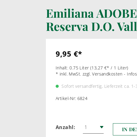
Emiliana ADOBE
LIKÖRWEIN
RARIT
Reserva D.O. Val
PORTWEIN
WEI
SHERRY
ROT
MADEIRA
9,95 €*
MARSALA & CO
Inhalt:
0.75 Liter
(13,27 €* / 1 Liter)
* inkl. MwSt. zzgl. Versandkosten - Inf
Sofort versandfertig, Lieferzeit ca. 1-
Artikel-Nr:
6824
Anzahl:
IN D