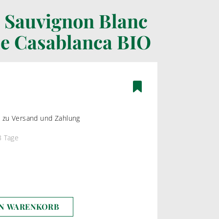
 Sauvignon Blanc
ÄTEN
BAG-IN-BOX WEINE
le Casablanca BIO
ßWEIN
WEIßWEIN
WEIN
ROSEWEIN
ROTWEIN
os zu Versand und Zahlung
3 Tage
EN WARENKORB