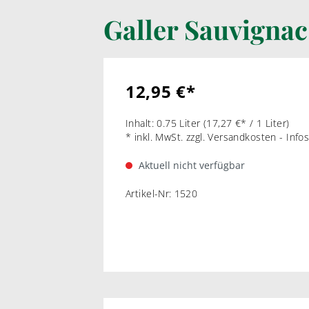
Galler Sauvigna
LIKÖRWEIN
RARIT
PORTWEIN
WEI
SHERRY
ROT
12,95 €*
MADEIRA
Inhalt:
0.75 Liter
(17,27 €* / 1 Liter)
MARSALA & CO
* inkl. MwSt. zzgl. Versandkosten - Inf
Aktuell nicht verfügbar
Artikel-Nr:
1520