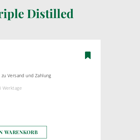
iple Distilled
ÄTEN
BAG-IN-BOX WEINE
ßWEIN
WEIßWEIN
WEIN
ROSEWEIN
ROTWEIN
os zu Versand und Zahlung
-3 Werktage
EN WARENKORB