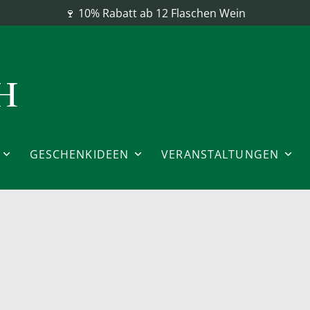
🍷 10% Rabatt ab 12 Flaschen Wein
GESCHENKIDEEN
VERANSTALTUNGEN
WEIN
NT & CAVA
TUOSENPAKETE
SHEIM
ROSEWEIN
CHAMPAGNER
GIN
GUTSCHEINE
HAUSMESSEN
DERN
MODERN
LA & MEZCAL
GRAPPA & EDELBRÄN
DITIONELL
TRADITIONELL