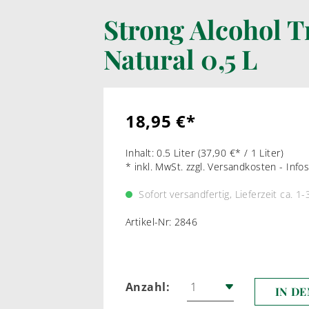
Strong Alcohol Tr
LIKÖRWEIN
RARIT
Natural 0,5 L
PORTWEIN
WEI
SHERRY
ROT
MADEIRA
18,95 €*
MARSALA & CO
Inhalt:
0.5 Liter
(37,90 €* / 1 Liter)
* inkl. MwSt. zzgl. Versandkosten - Inf
Sofort versandfertig, Lieferzeit ca. 1
Artikel-Nr:
2846
Anzahl:
IN D