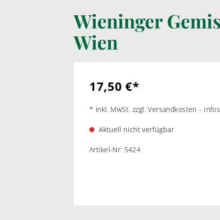
Wieninger Gemis
LIKÖRWEIN
RARIT
Wien
PORTWEIN
WEI
SHERRY
ROT
MADEIRA
17,50 €*
MARSALA & CO
* inkl. MwSt. zzgl. Versandkosten - Inf
Aktuell nicht verfügbar
Artikel-Nr:
5424