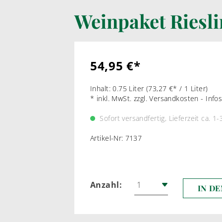
Weinpaket Riesl
LIKÖRWEIN
RARIT
PORTWEIN
WEI
SHERRY
ROT
54,95 €*
MADEIRA
Inhalt:
0.75 Liter
(73,27 €* / 1 Liter)
MARSALA & CO
* inkl. MwSt. zzgl. Versandkosten - Inf
Sofort versandfertig, Lieferzeit ca. 1
Artikel-Nr:
7137
Anzahl:
IN D