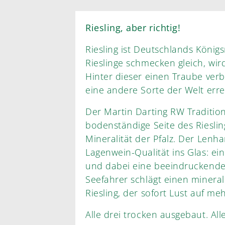
Riesling, aber richtig!
Riesling ist Deutschlands Königs
Rieslinge schmecken gleich, wird hier eines Besseren belehrt.
Hinter dieser einen Traube verbirgt sich eine Vielfalt, d
eine andere Sorte der Welt erre
Der Martin Darting RW Traditione
bodenständige Seite des Rieslings – klar, präzise, mit der typischen
Mineralität der Pfalz. Der Lenhardt Zellerberg bringt die
Lagenwein-Qualität ins Glas: ein Riesling, der 
und dabei eine beeindruckende 
Seefahrer schlägt einen mineral
Riesling, der sofort Lust au
Alle drei trocken ausgebaut. Al