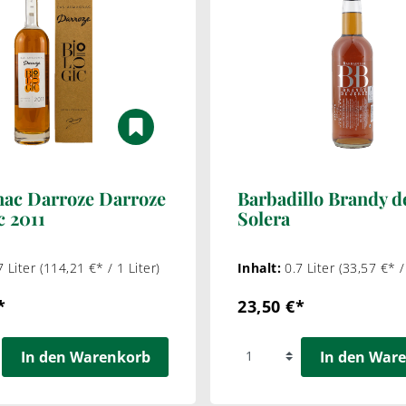
ac Darroze Darroze
Barbadillo Brandy d
c 2011
Solera
7 Liter
(114,21 €* / 1 Liter)
Inhalt:
0.7 Liter
(33,57 €* /
*
23,50 €*
In den Warenkorb
In den War