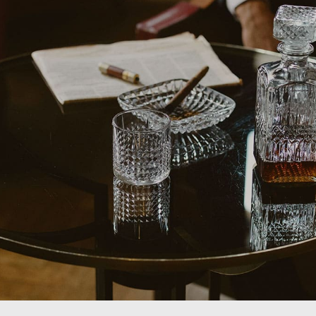
ÄTEN
BAG-IN-BOX WEINE
ßWEIN
WEIßWEIN
WEIN
ROSEWEIN
ROTWEIN