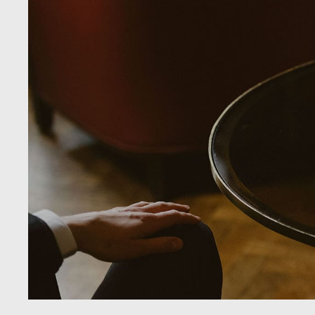
LIKÖRWEIN
RARIT
PORTWEIN
WEI
SHERRY
ROT
MADEIRA
MARSALA & CO