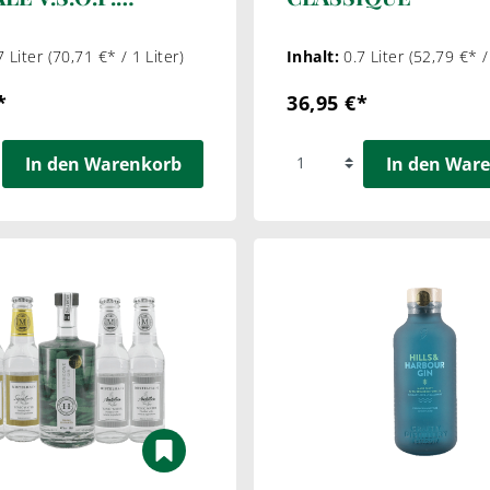
or
7 Liter
(70,71 €* / 1 Liter)
Inhalt:
0.7 Liter
(52,79 €* /
*
36,95 €*
In den Warenkorb
In den War