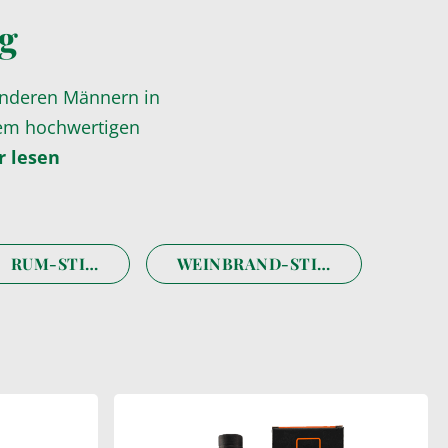
ag
sonderen Männern in
nem hochwertigen
 lesen
RUM-STIL
WEINBRAND-STIL