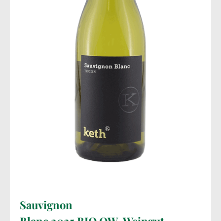
Sauvignon
Blanc
2025
BIO
QW,
Weingut